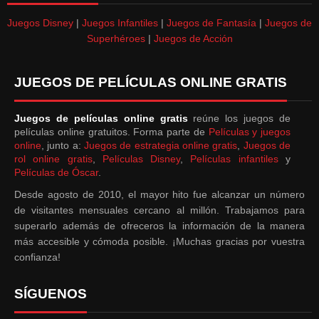
Juegos Disney
|
Juegos Infantiles
|
Juegos de Fantasía
|
Juegos de
Superhéroes
|
Juegos de Acción
JUEGOS DE PELÍCULAS ONLINE GRATIS
Juegos de películas online gratis
reúne los juegos de
películas online gratuitos. Forma parte de
Películas y juegos
online
, junto a:
Juegos de estrategia online gratis
,
Juegos de
rol online gratis
,
Películas Disney
,
Películas infantiles
y
Películas de Óscar
.
Desde agosto de 2010, el mayor hito fue alcanzar un número
de visitantes mensuales cercano al millón. Trabajamos para
superarlo además de ofreceros la información de la manera
más accesible y cómoda posible. ¡Muchas gracias por vuestra
confianza!
SÍGUENOS