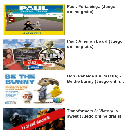
Paul: Furia ciega (Juego
online gratis)
Paul: Alien on board (Juego
online gratis)
Hop (Rebelde sin Pascua) -
Be the bunny (Juego online
gratis)
Transformers 3: Victory is
sweet (Juego online gratis)