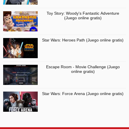
Toy Story: Woody's Fantastic Adventure
(Juego online gratis)
Star Wars: Heroes Path (Juego online gratis)
Escape Room - Movie Challenge (Juego
online gratis)
Star Wars: Force Arena (Juego online gratis)