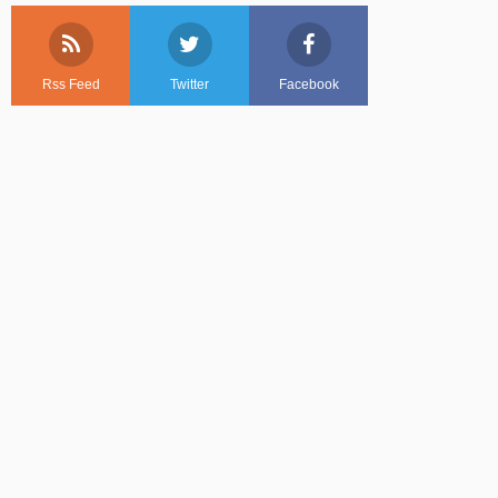
Rss Feed
Twitter
Facebook