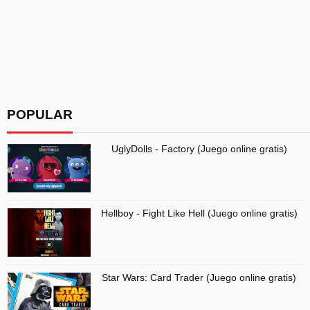
POPULAR
UglyDolls - Factory (Juego online gratis)
Hellboy - Fight Like Hell (Juego online gratis)
Star Wars: Card Trader (Juego online gratis)