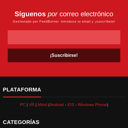
Síguenos
por
correo electrónico
Gestionado por FeedBurner. Introduce tu email y ¡suscríbete!
PLATAFORMA
PC
|
VR
|
Móvil
(
Android
-
iOS
-
Windows Phone
)
CATEGORÍAS