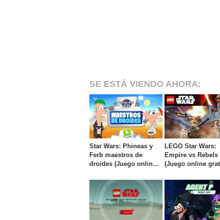
SE ESTÁ VIENDO AHORA:
Star Wars: Phineas y
LEGO Star Wars:
Ferb maestros de
Empire vs Rebels
droides (Juego online
(Juego online grat
gratis)