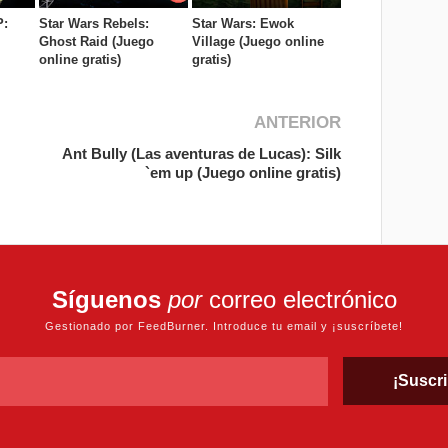
P:
Star Wars Rebels:
Star Wars: Ewok
Ghost Raid (Juego
Village (Juego online
online gratis)
gratis)
ANTERIOR
Ant Bully (Las aventuras de Lucas): Silk
`em up (Juego online gratis)
Síguenos
por
correo electrónico
Gestionado por FeedBurner. Introduce tu email y ¡suscríbete!