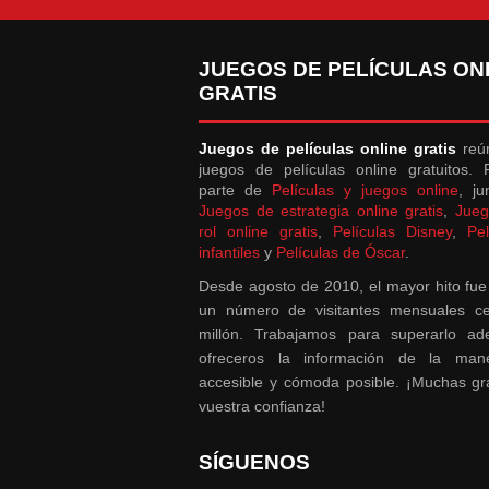
JUEGOS DE PELÍCULAS ON
GRATIS
Juegos de películas online gratis
reú
juegos de películas online gratuitos.
parte de
Películas y juegos online
, ju
Juegos de estrategia online gratis
,
Jueg
rol online gratis
,
Películas Disney
,
Pel
infantiles
y
Películas de Óscar
.
Desde agosto de 2010, el mayor hito fue
un número de visitantes mensuales ce
millón. Trabajamos para superarlo a
ofreceros la información de la ma
accesible y cómoda posible. ¡Muchas gr
vuestra confianza!
SÍGUENOS