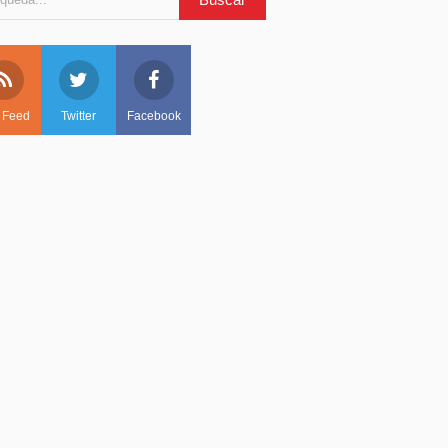
 Feed
Twitter
Facebook