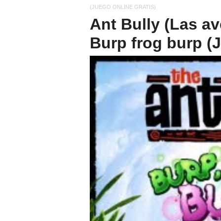
(JUEGO ONLINE GRATIS)
Ant Bully (Las av
Burp frog burp (J