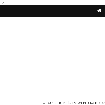
-->
JUEGOS DE PELÍCULAS ONLINE GRATIS
-
A
/
/