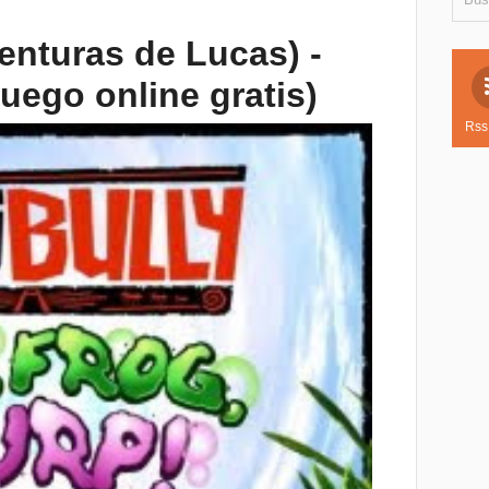
enturas de Lucas) -
uego online gratis)
Rss